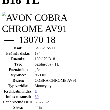
B18 TL
Kód:
640579AVO
Průměr disku:
18"
Rozměr:
130 / 70 B18
Typ:
bezdušová - TL
Poznámka:
přední
Výrobce:
AVON
Dezén:
COBRA CHROME AV91
Typ vozidla:
Motocykly
Rychlostní index:
H
Index nosnosti:
69
Cena včetně DPH:
6 877 Kč
Sleva:
44%