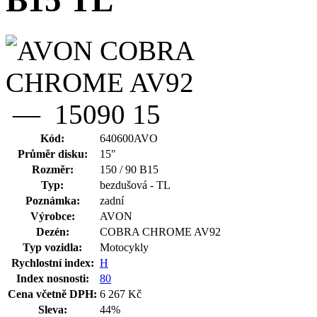
B15 TL
Kód:
640600AVO
Průměr disku:
15"
Rozměr:
150 / 90 B15
Typ:
bezdušová - TL
Poznámka:
zadní
Výrobce:
AVON
Dezén:
COBRA CHROME AV92
Typ vozidla:
Motocykly
Rychlostní index:
H
Index nosnosti:
80
Cena včetně DPH:
6 267 Kč
Sleva:
44%