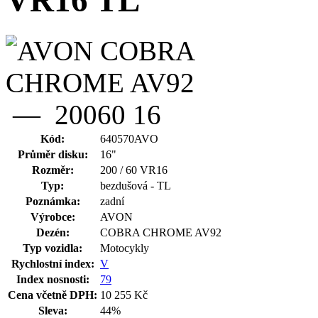
VR16 TL
Kód:
640570AVO
Průměr disku:
16"
Rozměr:
200 / 60 VR16
Typ:
bezdušová - TL
Poznámka:
zadní
Výrobce:
AVON
Dezén:
COBRA CHROME AV92
Typ vozidla:
Motocykly
Rychlostní index:
V
Index nosnosti:
79
Cena včetně DPH:
10 255 Kč
Sleva:
44%