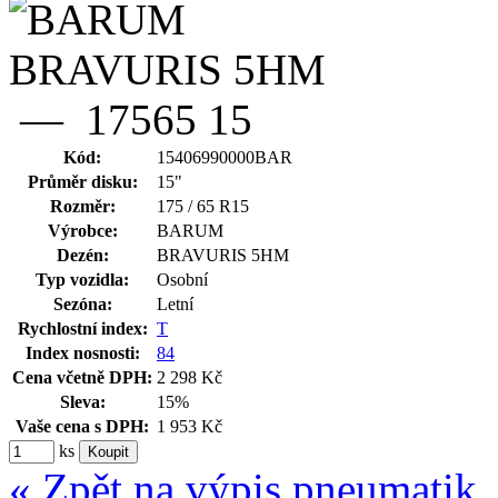
Kód:
15406990000BAR
Průměr disku:
15"
Rozměr:
175 / 65 R15
Výrobce:
BARUM
Dezén:
BRAVURIS 5HM
Typ vozidla:
Osobní
Sezóna:
Letní
Rychlostní index:
T
Index nosnosti:
84
Cena včetně DPH:
2 298 Kč
Sleva:
15%
Vaše cena s DPH:
1 953 Kč
ks
« Zpět na výpis pneumatik