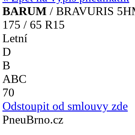
BARUM
/ BRAVURIS 5
175 / 65 R15
Letní
D
B
A
B
C
70
Odstoupit od smlouvy zde
PneuBrno.cz