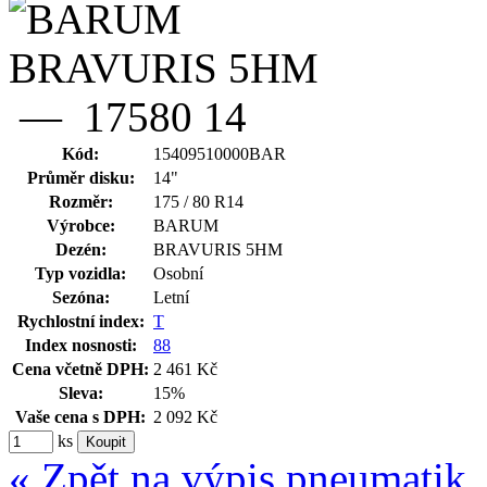
Kód:
15409510000BAR
Průměr disku:
14"
Rozměr:
175 / 80 R14
Výrobce:
BARUM
Dezén:
BRAVURIS 5HM
Typ vozidla:
Osobní
Sezóna:
Letní
Rychlostní index:
T
Index nosnosti:
88
Cena včetně DPH:
2 461 Kč
Sleva:
15%
Vaše cena s DPH:
2 092 Kč
ks
« Zpět na výpis pneumatik