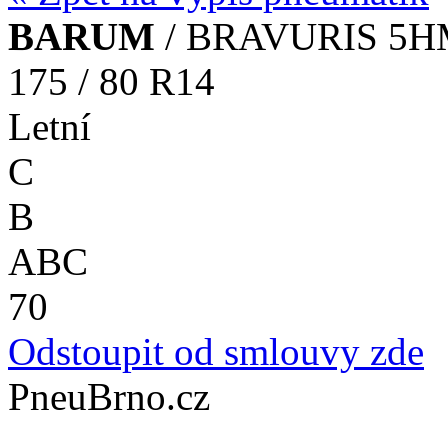
BARUM
/ BRAVURIS 5
175 / 80 R14
Letní
C
B
A
B
C
70
Odstoupit od smlouvy zde
PneuBrno.cz