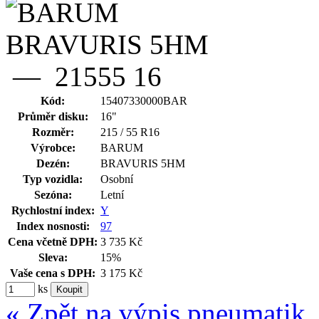
Kód:
15407330000BAR
Průměr disku:
16"
Rozměr:
215 / 55 R16
Výrobce:
BARUM
Dezén:
BRAVURIS 5HM
Typ vozidla:
Osobní
Sezóna:
Letní
Rychlostní index:
Y
Index nosnosti:
97
Cena včetně DPH:
3 735 Kč
Sleva:
15%
Vaše cena s DPH:
3 175 Kč
ks
« Zpět na výpis pneumatik