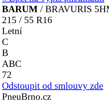
BARUM
/ BRAVURIS 5
215 / 55 R16
Letní
C
B
A
B
C
72
Odstoupit od smlouvy zde
PneuBrno.cz