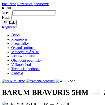
Pneubrno
Rezervace pneuservis
Klient
Jméno
Heslo
Přihlásit
Registrace
Úvod
Pneuservis
Pneumatiky
Ostatní sortiment
Motocyklové duše
Akce a novinky
Obchodní podmínky
Velkoobchod
Technická podpora
Kontakt
BARUM BRAVURIS 5HM — 215