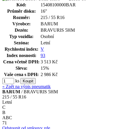
Kód:
15408100000BAR
Průměr disku:
16"
Rozměr:
215 / 55 R16
Výrobce:
BARUM
Dezén:
BRAVURIS 5HM
Typ vozidla:
Osobní
Sezóna:
Letní
Rychlostní index:
V
Index nosnosti:
93
Cena včetně DPH:
3 513 Kč
Sleva:
15%
Vaše cena s DPH:
2 986 Kč
ks
« Zpět na výpis pneumatik
BARUM
/ BRAVURIS 5HM
215 / 55 R16
Letní
C
B
A
B
C
71
Odstoupit od smlouvy zde