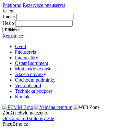
Pneubrno
Rezervace pneuservis
Klient
Jméno
Heslo
Přihlásit
Registrace
Úvod
Pneuservis
Pneumatiky
Ostatní sortiment
Motocyklové duše
Akce a novinky
Obchodní podmínky
Velkoobchod
Technická podpora
Kontakt
Zboží nebylo nalezeno.
Odstoupit od smlouvy zde
PneuBrno.cz