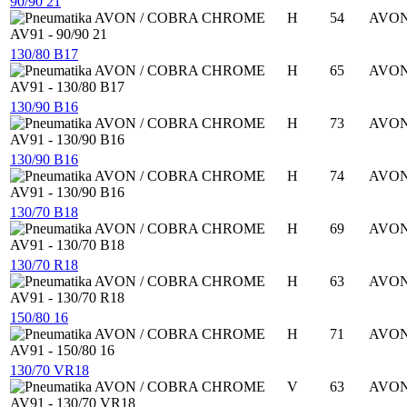
90/90 21
H
54
AVO
130/80 B17
H
65
AVO
130/90 B16
H
73
AVO
130/90 B16
H
74
AVO
130/70 B18
H
69
AVO
130/70 R18
H
63
AVO
150/80 16
H
71
AVO
130/70 VR18
V
63
AVO