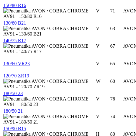
150/80 R16
V
71
AVO
130/60 B21
V
63
AVO
140/75 R17
V
67
AVO
130/60 VR23
V
65
AVO
120/70 ZR19
W
60
AVO
180/50 23
V
76
AVO
180/50 21
V
74
AVO
150/90 B15
H
80
AVO