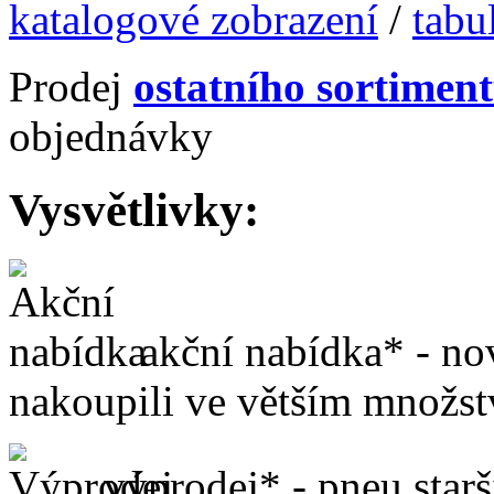
katalogové zobrazení
/
tabu
Prodej
ostatního sortimen
objednávky
Vysvětlivky:
akční nabídka* - no
nakoupili ve větším množstv
výprodej* - pneu starš