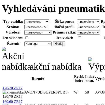
Vyhledávání pneumatik
Typ vozidla:
Šířka pneu:
Ry
Sezóna:
Boční profil:
I
Výrobce:
Průměr ráfku:
Jen skladem:
Jen v akci:
Řazení:
Hledej
akční nabídka
Rychl.
Index
Rozměr
Výrob
index
nosn.
120/70 ZR17
W
58
AVO
160/60 ZR17