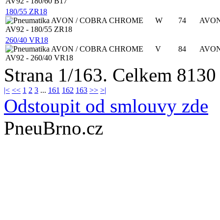
180/55 ZR18
W
74
AVO
260/40 VR18
V
84
AVO
Strana 1/163. Celkem 8130
|<
<<
1
2
3
...
161
162
163
>>
>|
Odstoupit od smlouvy zde
PneuBrno.cz